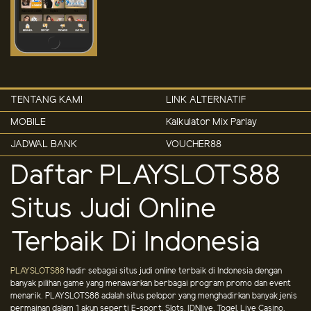
TENTANG KAMI
LINK ALTERNATIF
MOBILE
Kalkulator Mix Parlay
JADWAL BANK
VOUCHER88
Daftar PLAYSLOTS88
Situs Judi Online
Terbaik Di Indonesia
PLAYSLOTS88
hadir sebagai situs judi online terbaik di Indonesia dengan
banyak pilihan game yang menawarkan berbagai program promo dan event
menarik. PLAYSLOTS88 adalah situs pelopor yang menghadirkan banyak jenis
permainan dalam 1 akun seperti E-sport, Slots, IDNlive, Togel, Live Casino,